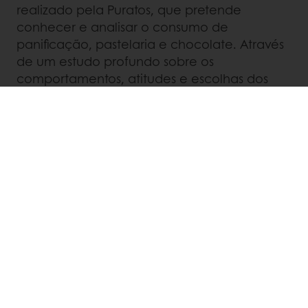
realizado pela Puratos, que pretende
conhecer e analisar o consumo de
panificação, pastelaria e chocolate. Através
de um estudo profundo sobre os
comportamentos, atitudes e escolhas dos
consumidores a nível nacional e mundial,
o
Taste Tomorrow
está um passo à frente no
futuro alimentar, acompanhando a evolução
e revelando novas tendências de consumo.
Há 10 anos que o
Taste Tomorrow
estuda
continuamente as tendências, através da
combinação das mais recentes tecnologias
digitais e técnicas de inteligência artificial
semântica. Na amostra inquirida incluem-se
mais de 20.000 consumidores em 50 países,
80
foodies
de cidades que definem
tendências e clientes e especialistas do setor.