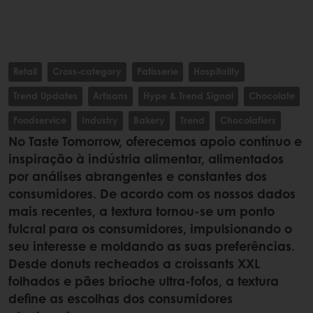
Retail
Cross-category
Patisserie
Hospitality
Trend Updates
Artisans
Hype & Trend Signal
Chocolate
Foodservice
Industry
Bakery
Trend
Chocolatiers
No Taste Tomorrow, oferecemos apoio contínuo e
inspiração à indústria alimentar, alimentados
por análises abrangentes e constantes dos
consumidores. De acordo com os nossos dados
mais recentes, a textura tornou-se um ponto
fulcral para os consumidores, impulsionando o
seu interesse e moldando as suas preferências.
Desde donuts recheados a croissants XXL
folhados e pães brioche ultra-fofos, a textura
define as escolhas dos consumidores