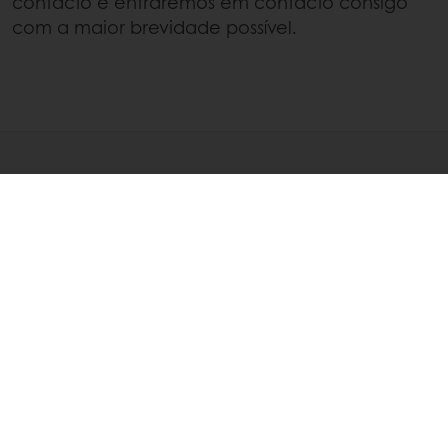
contacto e entraremos em contacto consigo
com a maior brevidade possível.
LATEST STORIES