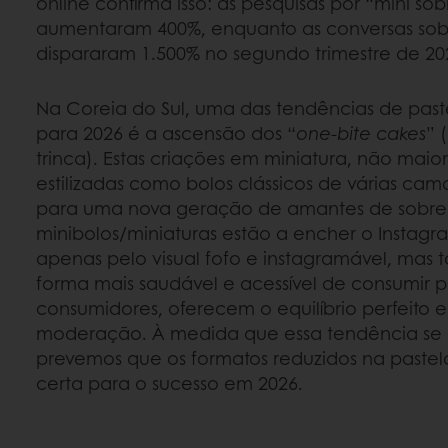
online confirma isso: as pesquisas por “mini s
aumentaram 400%, enquanto as conversas sobr
dispararam 1.500% no segundo trimestre de 20
Na Coreia do Sul, uma das tendências de past
para 2026 é a ascensão dos “
one-bite cakes
” 
trinca). Estas criações em miniatura, não maio
estilizadas como bolos clássicos de várias ca
para uma nova geração de amantes de sobrem
minibolos/miniaturas estão a encher o Instag
apenas pelo visual fofo e instagramável, ma
forma mais saudável e acessível de consumir pa
consumidores, oferecem o equilíbrio perfeito 
moderação. À medida que essa tendência se 
prevemos que os formatos reduzidos na pastel
certa para o sucesso em 2026.