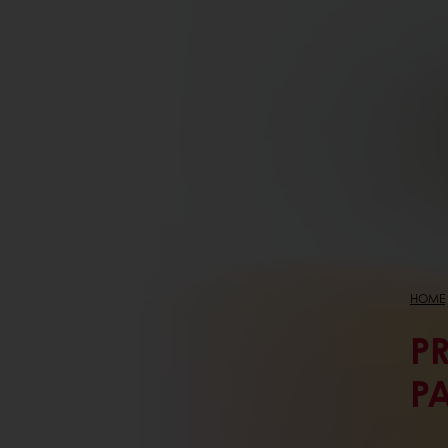
HOME
P
P