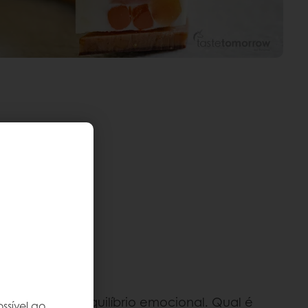
m-estar e do equilíbrio emocional. Qual é
ssível ao