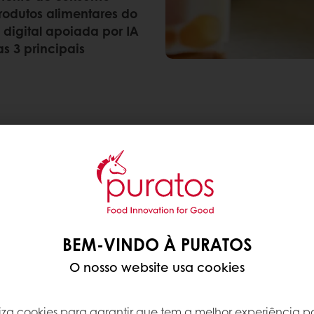
rodutos alimentares do
 digital apoiada por IA
s 3 principais
BEM-VINDO À PURATOS
O nosso website usa cookies
liminá-la
a serão cada vez mais moldadas pela procura do be
iliza cookies para garantir que tem a melhor experiência po