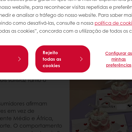
es de se mimar e se sentir bem? Consumindo um al
osso website, para reconhecer visitas repetidas e preferên
fina, já não são apenas indulgência; estão-se a to
dir e analisar o tráfego do nosso website. Para saber mai
luindo como desativá-las, consulte a nossa
política de cook
odas as cookies”, concorda com a utilização de todos os c
de, os consumidores
s sim optam por
ade. Esta mudança de
Rejeito
Configurar a
is ampla de
s
todas as
minhas
 Uma única
preferências
cookies
e elaborada, pode agora
is satisfaz tanto o
nsumidores afirmam
res em vez de
nte Médio e África,
Norte. O comportamento