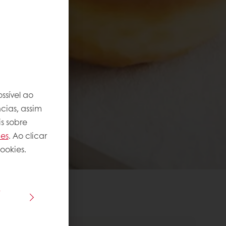
ssível ao
cias, assim
s sobre
ies
. Ao clicar
ookies.
s