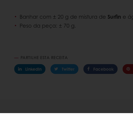
Banhar com ± 20 g de mistura de
Surfin
e á
Peso da peça: ± 70 g.
PARTILHE ESTA RECEITA
LinkedIn
Twitter
Facebook