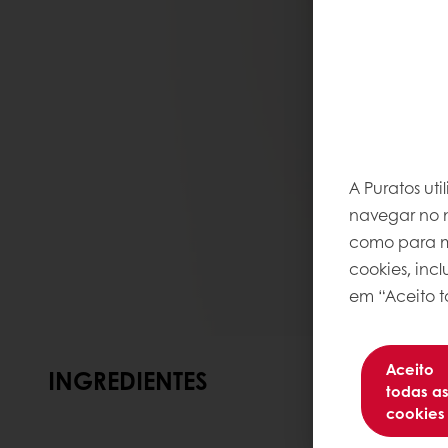
A Puratos ut
navegar no n
como para me
cookies, inc
em “Aceito t
Aceito
INGREDIENTES
todas a
cookies