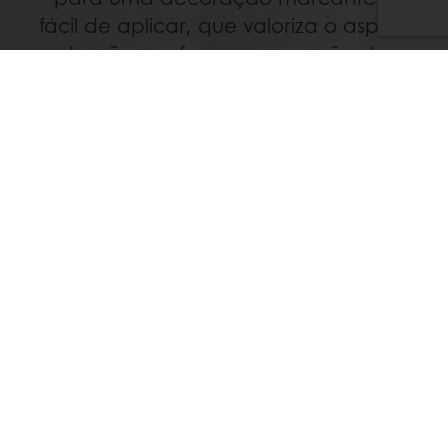
fácil de aplicar, que valoriza o aspeto
do pão e reforça a perceção de
naturalidade e qualidade no ponto
de venda
Comprar Produto
Outras Decorações Puravita -
Preços Especiais