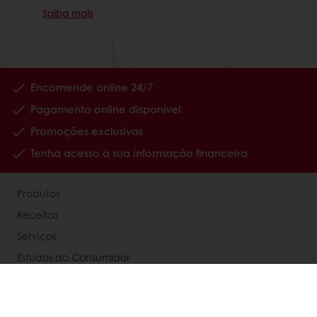
Saiba mais
Encomende online 24/7
Pagamento online disponível
Promoções exclusivas
Tenha acesso à sua informação financeira
Produtos
Receitas
Serviços
Estudos ao Consumidor
Sobre a Puratos
Carreiras