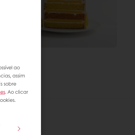
ssível ao
cias, assim
s sobre
ies
. Ao clicar
ookies.
s
 receita