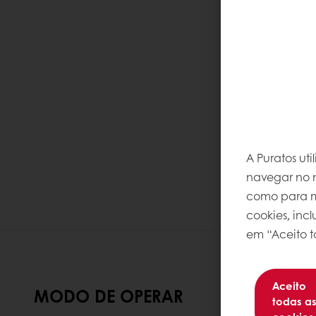
A Puratos ut
navegar no n
como para me
cookies, inc
em “Aceito t
Aceito
MODO DE OPERAR
todas a