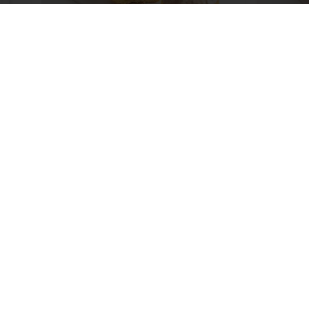
Bola de Berlim de
Bola 
Caramelo Salgado
Brûlé
Saiba mais
Saiba m
Encomende online 24/7
Paga
Produtos
Sobre a Pur
Receitas
Carreiras
Serviços
Notícias