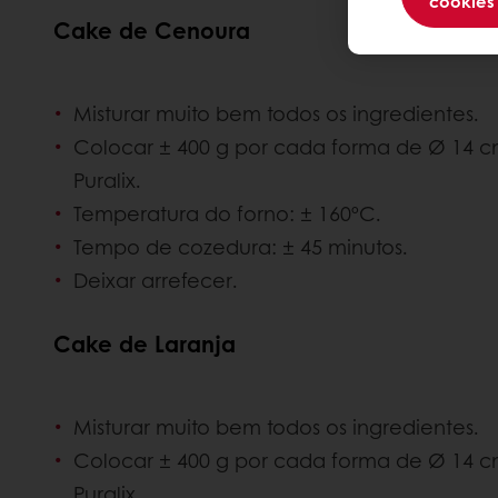
cookies
Cake de Cenoura
Misturar muito bem todos os ingredientes.
Colocar ± 400 g por cada forma de Ø 14 
Puralix.
Temperatura do forno: ± 160ºC.
Tempo de cozedura: ± 45 minutos.
Deixar arrefecer.
Cake de Laranja
Misturar muito bem todos os ingredientes.
Colocar ± 400 g por cada forma de Ø 14 
Puralix.