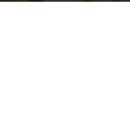
de Berlim Crème
Bola de Berlim de Li
e
Merengado
ais
Saiba mais
mento online disponível
Promoções exclusivas
Ten
atos
Política de Privacidade
Política de Cookies
Condições Gerais de Venda