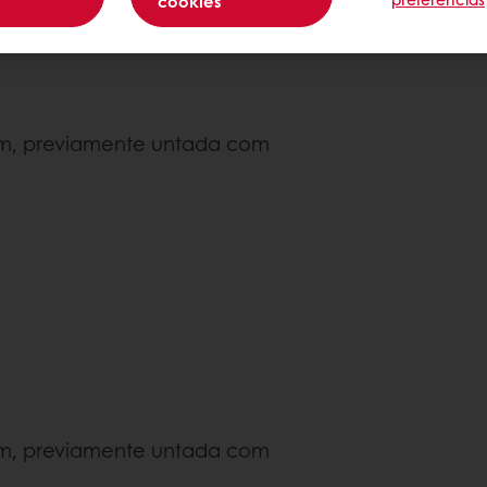
cookies
Nível de com
cm, previamente untada com
cm, previamente untada com