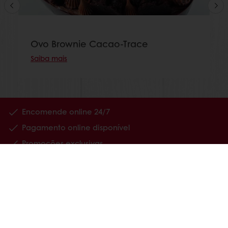
Ovo Brownie Cacao-Trace
Saiba mais
Encomende online 24/7
Pagamento online disponível
Promoções exclusivas
Tenha acesso à sua informação financeira
Produtos
Receitas
Serviços