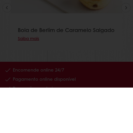
Bola de Berlim de Caramelo Salgado
Saiba mais
Encomende online 24/7
Pagamento online disponível
Promoções exclusivas
Tenha acesso à sua informação financeira
Produtos
Receitas
Serviços