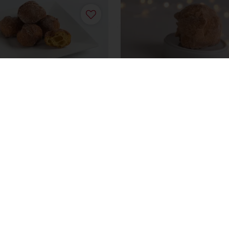
s de Abóbora
Sonhos
ais
Saiba mais
mento online disponível
Promoções exclusivas
Ten