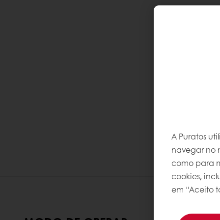
A Puratos ut
navegar no n
como para me
cookies, inc
em “Aceito t