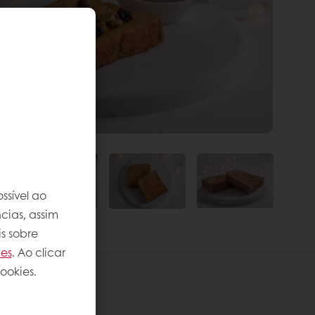
ssível ao
cias, assim
s sobre
ies
. Ao clicar
ookies.