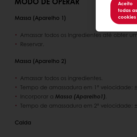
MODO DE OPERAR
Aceito
todas a
cookies
Massa (Aparelho 1)
Amassar todos os Ingredientes até obter u
Reservar.
Massa (Aparelho 2)
Amassar todos os ingredientes.
Tempo de amassadura em 1ª velocidade: ±
Incorporar a
Massa (Aparelho1)
.
Tempo de amassadura em 2ª velocidade: ± 
Calda