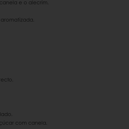
 canela e o alecrim.
te aromatizada.
tecto.
 lado.
açúcar com canela.