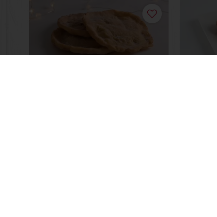
Filhós
Sonho
Saiba mais
Saiba m
Encomende online 24/7
Paga