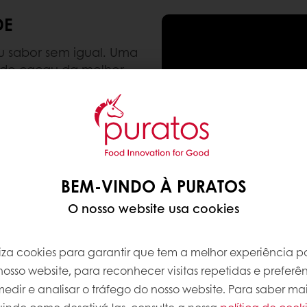
DE
u sabor sem igual. Uma
 de cacau da melhor
 qualificações no
 de qualidade que nos
samos 100% de
os produtos. O nosso
os processos
ncha e temperamento, um
BEM-VINDO À PURATOS
adas de experiência,
racteriza o Chocolate
O nosso website usa cookies
iliza cookies para garantir que tem a melhor experiência po
osso website, para reconhecer visitas repetidas e preferên
dir e analisar o tráfego do nosso website. Para saber mai