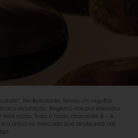
ocolate”. Na Belcolade, temos um orgulho
dinária reputação. Regemo-nos por elevados
 esta razão, todo o nosso chocolate é – e
 é a única no mercado que ainda está nas
lga.