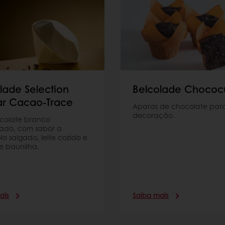
lade Selection
Belcolade Chococu
r Cacao-Trace
Aparas de chocolate par
decoração.
colate branco
rado, com sabor a
o salgado, leite cozido e
e baunilha.
ais
Saiba mais