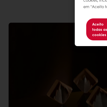
cookies, inc
em “Aceito t
Aceito
todas a
cookies