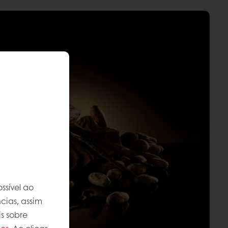
ssível ao
cias, assim
s sobre