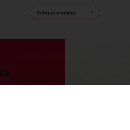
Todos os produtos
ATE
 as últimas
Cacao-Trac
esmo tempo
programm
ceitos,
farmers t
logias.
and ensure
attrac