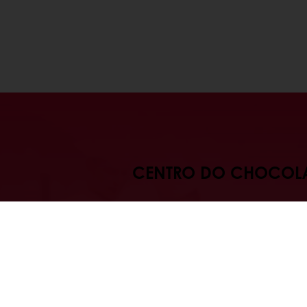
CENTRO DO CHOCOL
Os nosso especialistas estudam
tendências do mercado ao m
que desenvolvem novos con
produtos, processos e tecno