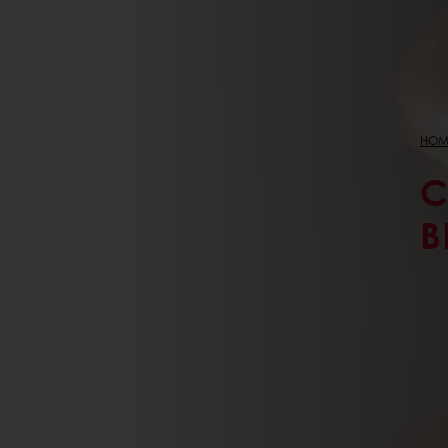
HOM
C
B