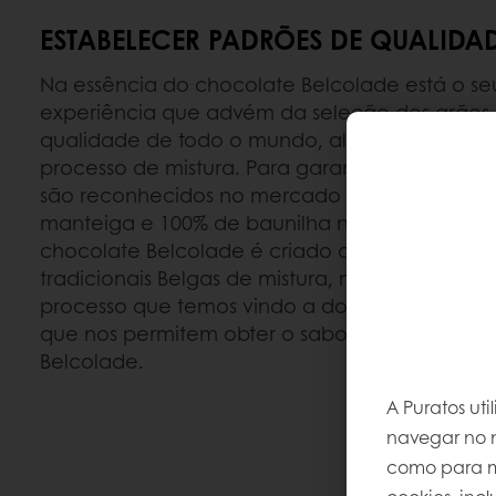
ESTABELECER PADRÕES DE QUALIDA
Na essência do chocolate Belcolade está o se
experiência que advém da seleção dos grãos
qualidade de todo o mundo, aliada a elevadas
processo de mistura. Para garantir os padrões
são reconhecidos no mercado hoje em dia, u
manteiga e 100% de baunilha natural nos noss
chocolate Belcolade é criado de acordo com 
tradicionais Belgas de mistura, moagem, co
processo que temos vindo a dominar com déc
que nos permitem obter o sabor único que ca
Belcolade.
A Puratos ut
navegar no n
como para me