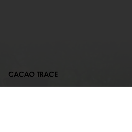
CACAO TRACE
e is Puratos’ sustainable cocoa
e. It has two aims: empower
o produce better quality beans
 that cocoa farming remains an
tive business in the future.