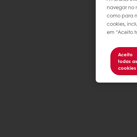
navegar no n
como para me
cookies, inc
em “Aceito t
Aceito
todas a
cookies