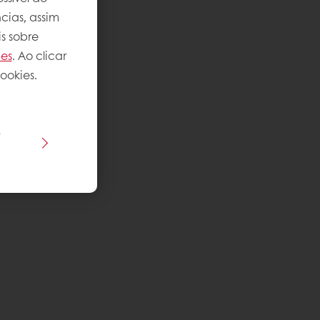
cias, assim
s sobre
ies
. Ao clicar
ookies.
s