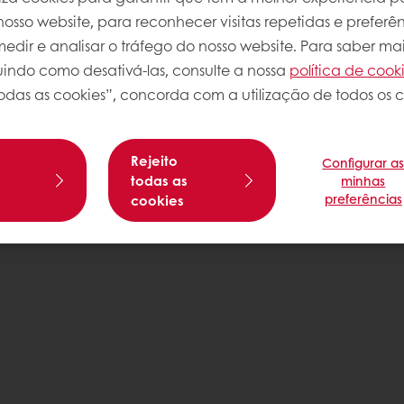
osso website, para reconhecer visitas repetidas e preferên
dir e analisar o tráfego do nosso website. Para saber mai
luindo como desativá-las, consulte a nossa
política de cook
odas as cookies”, concorda com a utilização de todos os c
Rejeito
Configurar a
s
todas as
minhas
preferências
cookies