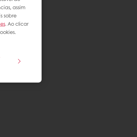
cias, assim
s sobre
ies
. Ao clicar
ookies.
s