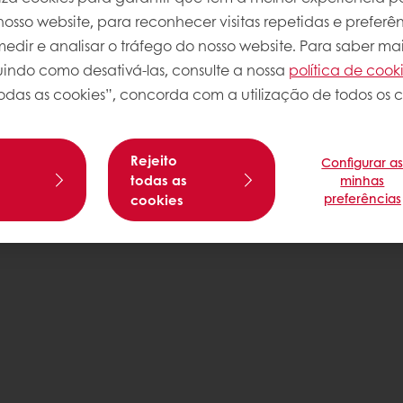
osso website, para reconhecer visitas repetidas e preferên
dir e analisar o tráfego do nosso website. Para saber mai
luindo como desativá-las, consulte a nossa
política de cook
odas as cookies”, concorda com a utilização de todos os c
Rejeito
Configurar a
s
todas as
minhas
preferências
cookies