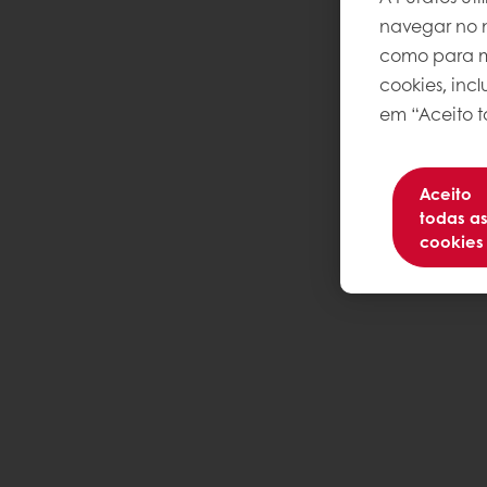
navegar no n
como para me
cookies, inc
em “Aceito t
Aceito
todas a
cookies