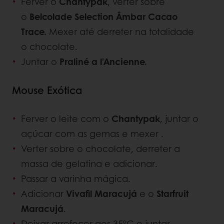
Ferver o
Chantypak
, verter sobre
o
Belcolade Selection Âmbar Cacao
Trace.
Mexer até derreter na totalidade
o chocolate.
Juntar o
Praliné a l’Ancienne.
Mouse Exótica
Ferver o leite com o
Chantypak
, juntar o
açúcar com as gemas e mexer .
Verter sobre o chocolate, derreter a
massa de gelatina e adicionar.
Passar a varinha mágica.
Adicionar
Vivafil Maracujá
e o
Starfruit
Maracujá
.
Deixar arrefecer aos 35ºC e juntar