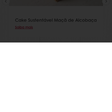
Cake Sustentável Maçã de Alcobaça
Saiba mais
Encomende online 24/7
Pagamento online disponível
Promoções exclusivas
Tenha acesso à sua informação financeira
Produtos
Receitas