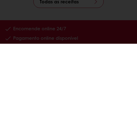
Todas as receitas
Encomende online 24/7
Pagamento online disponível
Promoções exclusivas
Tenha acesso à sua informação financeira
Produtos
Receitas
Serviços
Estudos ao Consumidor
Sobre a Puratos
Carreiras
Notícias