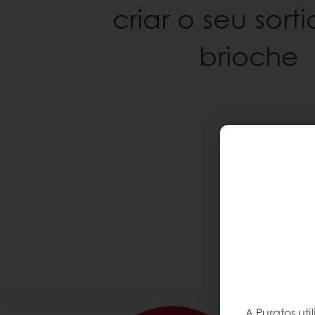
criar o seu sort
brioche
A Puratos ut