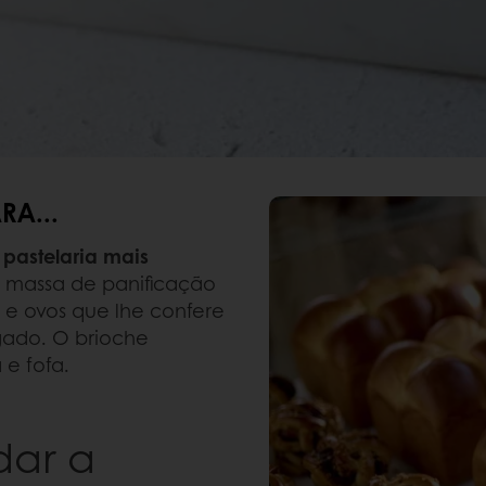
A...
pastelaria mais
a massa de panificação
 e ovos que lhe confere
gado. O brioche
e fofa.
dar a