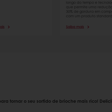
longo do tempo e tecnolog
que permite uma reduçã
30% de gordura em com
com um produto standard
ais
Saiba mais
ara tornar o seu sortido de brioche mais rico! Delici