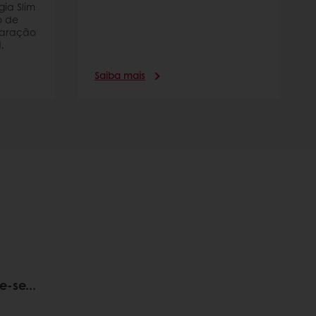
ia Slim
o de
paração
.
Saiba mais
e-se...