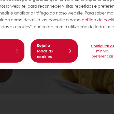
osso website, para reconhecer visitas repetidas e preferên
dir e analisar o tráfego do nosso website. Para saber mai
luindo como desativá-las, consulte a nossa
política de cook
odas as cookies”, concorda com a utilização de todos os c
Rejeito
Configurar a
s
todas as
minhas
preferências
cookies