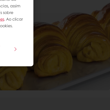
cias, assim
s sobre
ies
. Ao clicar
ookies.
s