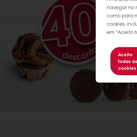
navegar no n
como para me
cookies, inc
em “Aceito t
Aceito
todas a
cookies