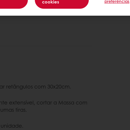
preferências
cookies
nte ± 30 minutos.
ar retângulos com 30x20cm.
te extensível, cortar a Massa com
umas tiras.
 unidade.