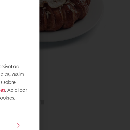
ssível ao
cias, assim
s sobre
 receita
ies
. Ao clicar
ookies.
plexidade
:
s