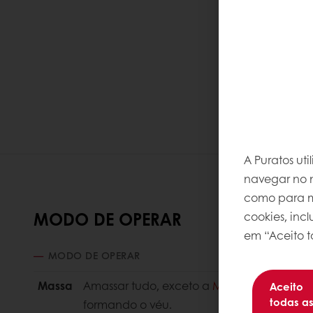
A Puratos ut
navegar no n
como para me
MODO DE OPERAR
cookies, inc
em “Aceito t
MODO DE OPERAR
Massa
Amassar tudo, exceto a
Margarina Aristo C
Aceito
todas a
formando o véu.