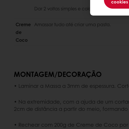
cookies
Dar 2 voltas simples e colocar no frio, dura
Creme
Amassar tudo até criar uma pasta.
de
Coco
MONTAGEM/DECORAÇÃO
• Laminar a Massa a 3mm de espessura. Cort
• Na extremidade, com a ajuda de um cortan
2cm de distância a partir do meio, formando 
• Rechear com 200g de Creme de Coco por