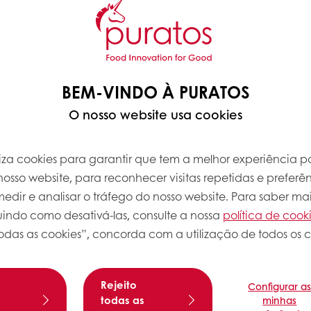
BEM-VINDO À PURATOS
O nosso website usa cookies
iliza cookies para garantir que tem a melhor experiência po
osso website, para reconhecer visitas repetidas e preferên
dir e analisar o tráfego do nosso website. Para saber mai
Sobre esta
luindo como desativá-las, consulte a nossa
política de cook
odas as cookies”, concorda com a utilização de todos os c
Nível de com
roissant
, até obter uma massa lisa e
Rejeito
Configurar a
s
todas as
minhas