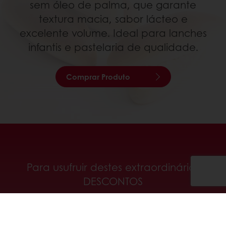
sem óleo de palma, que garante
textura macia, sabor lácteo e
excelente volume. Ideal para lanches
infantis e pastelaria de qualidade.
Comprar Produto
Para usufruir destes extraordinários
DESCONTOS
Registe-se em MyPuratos