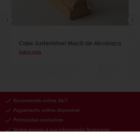
Cake Sustentável Maçã de Alcobaça
Saiba mais
Encomende online 24/7
Pagamento online disponível
Promoções exclusivas
Tenha acesso à sua informação financeira