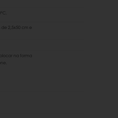
0ºC.
as de 2,5x50 cm e
colocar na forma
one.