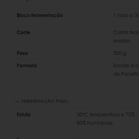
Bloco fermentação
1 hora a 3
Corte
Cortar tir
enrolar.
Peso
500 g
Formato
Enrolar e 
de Panett
FERMENTAÇÃO FINAL
Estufa
30ºC temperatura e 75% -
80% humidade