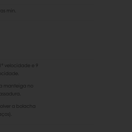
ras min.
1ª velocidade e 9
locidade.
 a manteiga no
assadura.
volver a bolacha
ços).