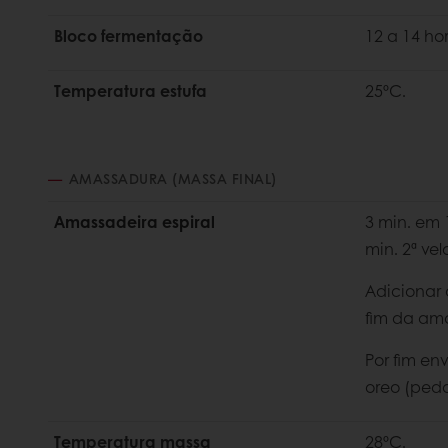
Bloco fermentação
12 a 14 ho
Temperatura estufa
25ºC.
AMASSADURA (MASSA FINAL)
Amassadeira espiral
3 min. em 
min. 2ª ve
Adicionar
fim da am
Por fim en
oreo (peda
Temperatura massa
28ºC.