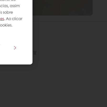
cias, assim
s sobre
ies
. Ao clicar
ookies.
 receita
s
plexidade
: