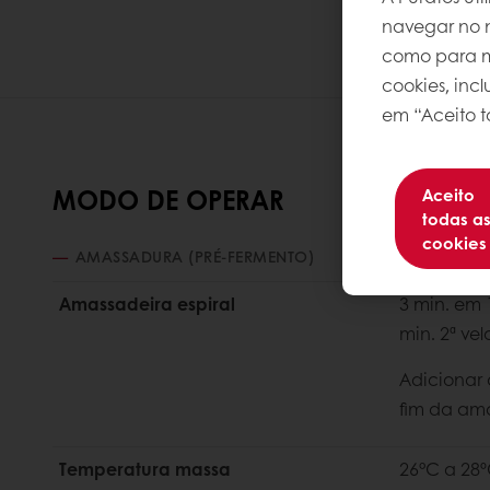
navegar no n
como para me
cookies, inc
em “Aceito t
MODO DE OPERAR
Aceito
todas a
cookies
AMASSADURA (PRÉ-FERMENTO)
Amassadeira espiral
3 min. em 
min. 2ª ve
Adicionar
fim da am
Temperatura massa
26°C a 28º