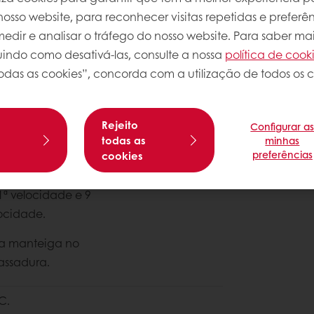
osso website, para reconhecer visitas repetidas e preferên
dir e analisar o tráfego do nosso website. Para saber mai
luindo como desativá-las, consulte a nossa
política de cook
odas as cookies”, concorda com a utilização de todos os c
Sobre esta
Rejeito
Configurar a
s
todas as
minhas
Nível de com
preferências
cookies
1ª velocidade e 9
locidade.
 a manteiga no
assadura.
C.