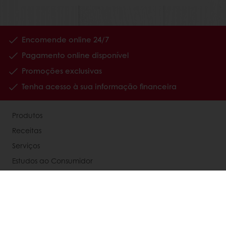
Encomende online 24/7
Pagamento online disponível
Promoções exclusivas
Tenha acesso à sua informação financeira
Produtos
Receitas
Serviços
Estudos ao Consumidor
Sobre a Puratos
Carreiras
Notícias