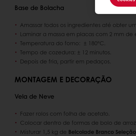
Base de Bolacha
Amassar todos os ingredientes até obter
Laminar a massa em placas com 2 mm de e
Temperatura do forno: ± 180ºC.
Tempo de cozedura: ± 12 minutos.
Depois de fria, partir em pedaços.
MONTAGEM E DECORAÇÃO
Vela de Neve
Fazer rolos com folha de acetato.
Colocar dentro de formas de bolo de arroz
Misturar 1,5 kg de
Belcolade Branco Seleção