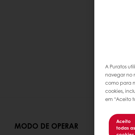
A Puratos ut
navegar no n
como para me
cookies, inc
em “Aceito t
Aceito
MODO DE OPERAR
todas a
cookies