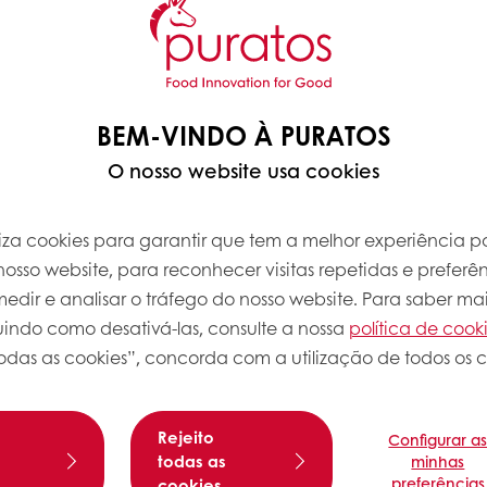
BEM-VINDO À PURATOS
O nosso website usa cookies
iliza cookies para garantir que tem a melhor experiência po
osso website, para reconhecer visitas repetidas e preferên
dir e analisar o tráfego do nosso website. Para saber mai
luindo como desativá-las, consulte a nossa
política de cook
odas as cookies”, concorda com a utilização de todos os c
Rejeito
Configurar a
Sobre esta
s
todas as
minhas
preferências
cookies