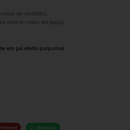
rolos de acetatos.
uma vela no meio da peça.
te em pó efeito purpurina
.
Pinterest
WhatsApp