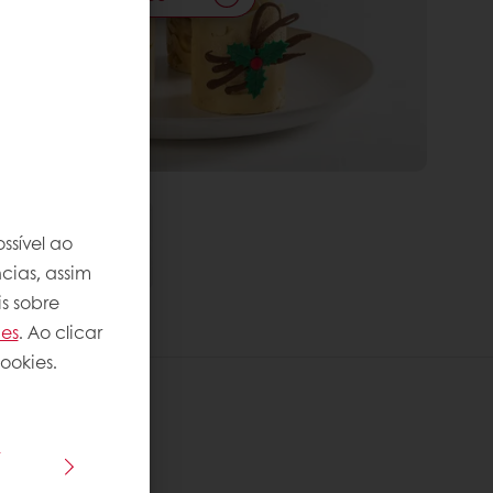
ssível ao
cias, assim
s sobre
ies
. Ao clicar
ookies.
s
 receita