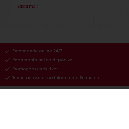
Saiba mais
Encomende online 24/7
Pagamento online disponível
Promoções exclusivas
Tenha acesso à sua informação financeira
Produtos
Receitas
Serviços
Estudos ao Consumidor