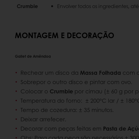
Crumble
Envolver todos os ingredientes, at
MONTAGEM E DECORAÇÃO
Gallet de Amêndoa
Rechear um disco da
Massa Folhada
com 
Sobrepor o outro disco e pintar com ovo.
Colocar o
Crumble
por cimau (± 60 g por p
Temperatura do forno: ± 200ºC lar / ± 180ºC
Tempo de cozedura: ± 35 minutos.
Deixar arrefecer.
Decorar com peças feitas em
Pasta de Açú
Obs: Para cada peça são necessários ± 30