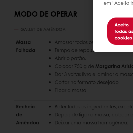
em “Aceito t
MODO DE OPERAR
Aceito
GALLET DE AMÊNDOA
todas a
cookies
Massa
Amassar todos os ingredientes, 
Folhada
Tempo de repouso em bloco: ± 10 
Abrir o patão.
Colocar 750 g de
Margarina Arist
Dar 3 voltas livro e laminar a mas
Cortar no formato desejado.
Picar a massa.
Recheio
Bater todos os ingredientes, exceto
de
Depois de ligar a massa, colocar 
Amêndoa
Deixar uma massa homogénea.