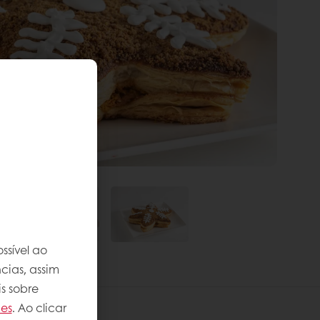
ssível ao
cias, assim
s sobre
ies
. Ao clicar