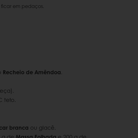
é ficar em pedaços.
o
Recheio de Amêndoa
.
eça).
 teto.
car branca
ou glacê.
0 g de
Massa Folhada
e 200 g de