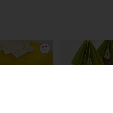
c Buche
Christmas Tree
ais
Saiba mais