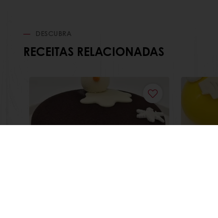
DESCUBRA
RECEITAS RELACIONADAS
Snow
Citri
Saiba mais
Saiba m