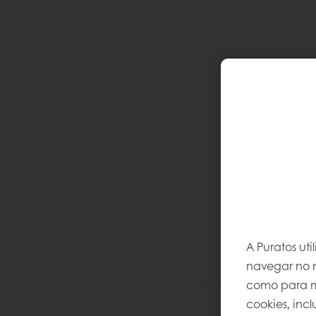
A Puratos ut
navegar no n
como para me
cookies, inc