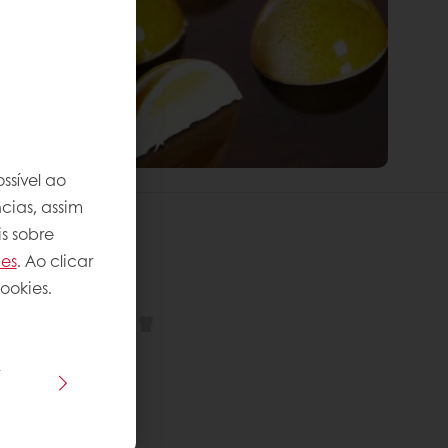
ssível ao
cias, assim
s sobre
ies
. Ao clicar
 receita
ookies.
plexidade
:
s