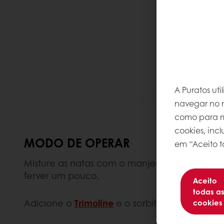
A Puratos ut
navegar no n
como para me
cookies, inc
MODO DE OPERAR
em “Aceito t
Misture as natas com o manjericão fresco (
ferver um pouco.
Aceito
todas a
Adicione o
Trimoline
e o sorbitol.
cookies