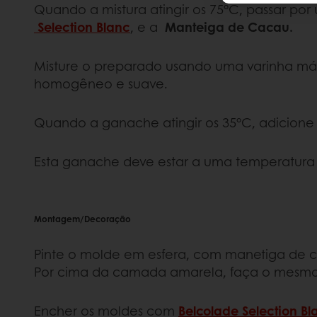
Quando a mistura atingir os 75°C, passar po
Selection Blanc
, e a
Manteiga de Cacau.
Misture o preparado usando uma varinha má
homogêneo e suave.
Quando a ganache atingir os 35°C, adicione a
Esta ganache deve estar a uma temperatura
Montagem/Decoração
Pinte o molde em esfera, com manetiga de ca
Por cima da camada amarela, faça o mesmo
Encher os moldes com
Belcolade Selection Bl