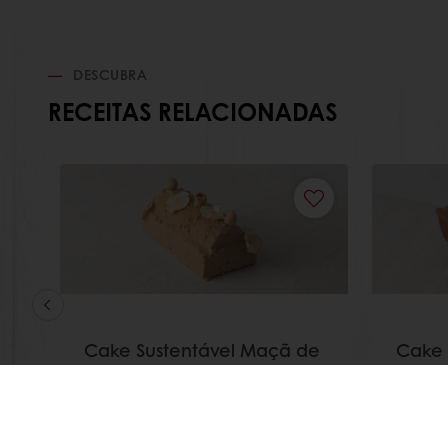
DESCUBRA
RECEITAS RELACIONADAS
Cake Sustentável Maçã de
Cake
Alcobaça
Saiba mais
Saiba m