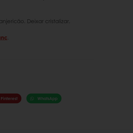
ricão. Deixar cristalizar.
anc
.
Pinterest
WhatsApp