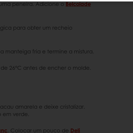
r uma peneira. Adicione o
Belcolade
gica para obter um recheio
 manteiga fria e termine a mistura.
 de 26°C antes de encher o molde.
cau amarela e deixe cristalizar.
 em verde.
anc
. Colocar um pouco de
Deli