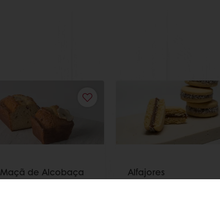
 Maçã de Alcobaça
Alfajores
ais
Saiba mais