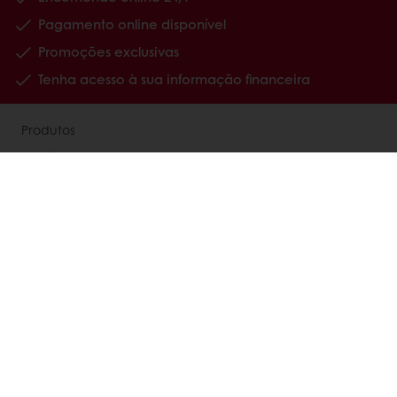
Pagamento online disponível
Promoções exclusivas
Tenha acesso à sua informação financeira
Produtos
Receitas
Serviços
Estudos ao Consumidor
Sobre a Puratos
Carreiras
Notícias
Contacte-nos
Política de Privacidade