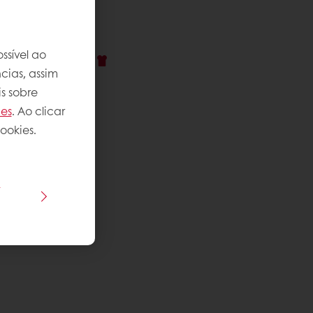
 receita
ssível ao
plexidade
:
cias, assim
s sobre
ies
. Ao clicar
ookies.
s