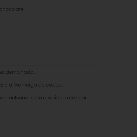
 chocolate.
tina demolhada
.
nc
e a Manteiga de cacau.
 emulsionar com a varinha ate ficar