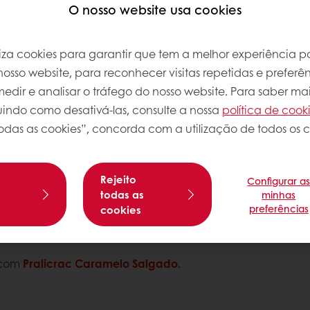
O nosso website usa cookies
Sobre esta
iliza cookies para garantir que tem a melhor experiência po
Nível de com
osso website, para reconhecer visitas repetidas e preferên
dir e analisar o tráfego do nosso website. Para saber mai
es.
luindo como desativá-las, consulte a nossa
política de cook
odas as cookies”, concorda com a utilização de todos os c
lpicar com a avelã partida
Rejeito
Configurar a
s
todas as
minhas
preferências
cookies
de Origins Vietnam 73
s com
Pralicrac Caramelo Salgado.