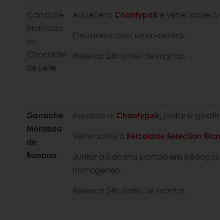
Ganache
Aquecer o
Chantypa
k
e verter sobre o
Montada
Emulsionar com uma varinha.
de
Chocolate
Reservar 24h antes de montar.
de Leite
Ganache
Aquecer o
Chantypa
k,
juntar a gela
Montada
Verter sobre o
Belcolade Selection Bla
de
Banana
Juntar a banana partida em pedaços e
homogéneo.
Reservar 24h antes de montar.