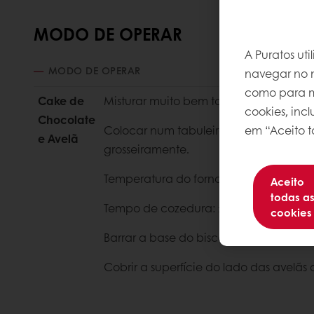
MODO DE OPERAR
A Puratos ut
MODO DE OPERAR
navegar no n
como para me
Cake de
Misturar muito bem todos os ingredient
cookies, inc
Chocolate
em “Aceito t
Colocar num tabuleiro de 40x60cm, sa
e Avelã
grosseiramente.
Temperatura do forno: ± 200ºC.
Aceito
todas a
Tempo de cozedura: ±15 minutos.
cookies
Barrar a base do biscoito com
Belcola
Cobrir a superfície do lado das avelã