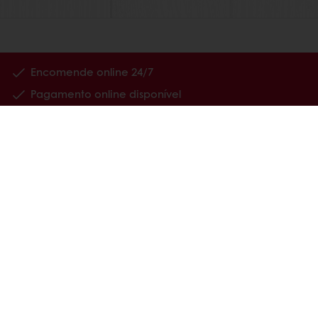
Encomende online 24/7
Pagamento online disponível
Promoções exclusivas
Tenha acesso à sua informação financeira
Produtos
Receitas
Serviços
Estudos ao Consumidor
Sobre a Puratos
Carreiras