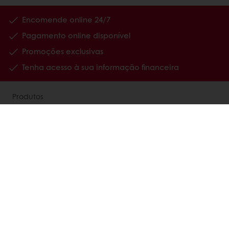
Encomende online 24/7
Pagamento online disponível
Promoções exclusivas
Tenha acesso à sua informação financeira
Produtos
Receitas
Serviços
Estudos ao Consumidor
Sobre a Puratos
Carreiras
Notícias
Contacte-nos