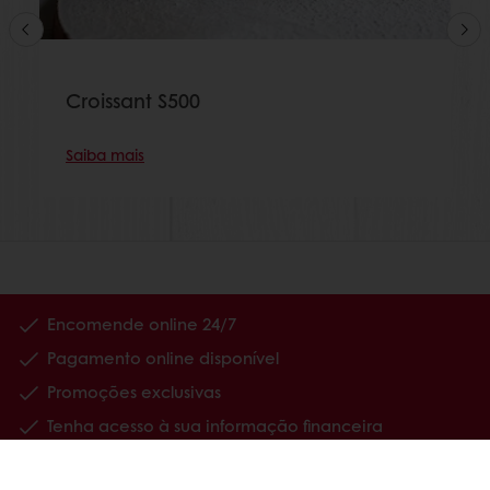
Croissant S500
Saiba mais
Encomende online 24/7
Pagamento online disponível
Promoções exclusivas
Tenha acesso à sua informação financeira
Produtos