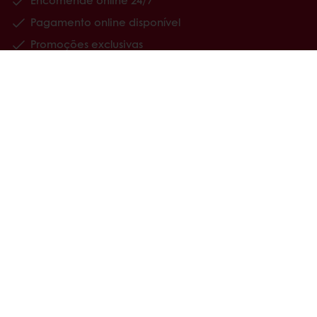
Pagamento online disponível
Promoções exclusivas
Tenha acesso à sua informação financeira
Produtos
Receitas
Serviços
Estudos ao Consumidor
Sobre a Puratos
Carreiras
Notícias
Contacte-nos
Política de Privacidade