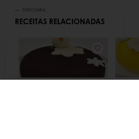
DESCUBRA
RECEITAS RELACIONADAS
Snow
Citri
Saiba mais
Saiba m