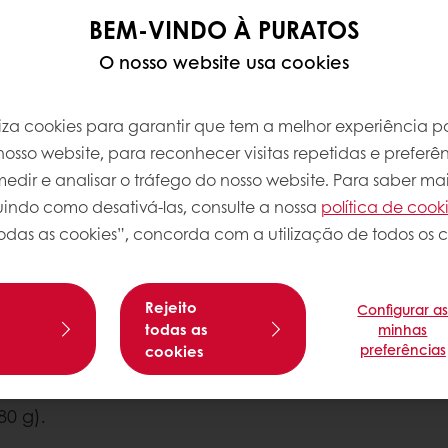
BEM-VINDO À PURATOS
O nosso website usa cookies
iliza cookies para garantir que tem a melhor experiência po
osso website, para reconhecer visitas repetidas e preferên
dir e analisar o tráfego do nosso website. Para saber mai
luindo como desativá-las, consulte a nossa
política de cook
Sobre esta
odas as cookies”, concorda com a utilização de todos os c
Nível de com
Rejeito
Configurar a
 rápida, até ficar um merengue
s
todas as
minhas
preferências
cookies
.
80 g).