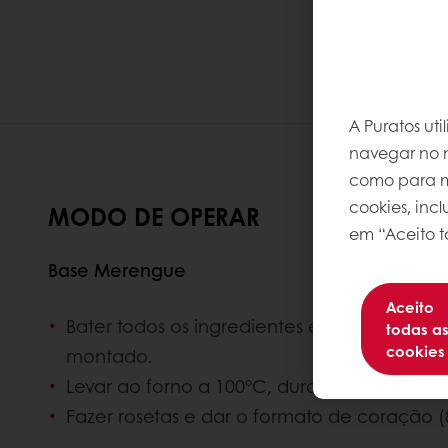
A Puratos ut
navegar no n
como para me
cookies, inc
MODO DE OPERAR
em “Aceito t
Base Merengue
Aceito
Bater todos os ingredientes em velocidade
todas a
cookies
montado.
Levar ao forno a 100°C, durante 90 minutos
Fazer rosetas e dar o formato de coração (