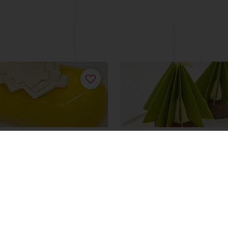
c Buche
Christmas Tree
ais
Saiba mais