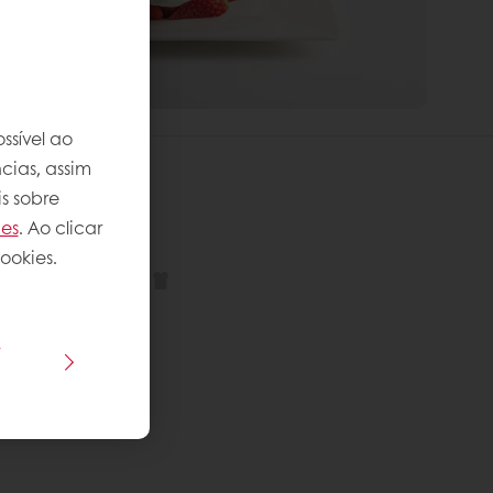
ssível ao
cias, assim
s sobre
ies
. Ao clicar
 receita
ookies.
plexidade
:
s