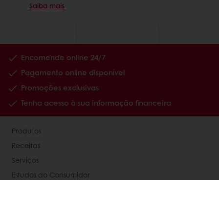
Saiba mais
Encomende online 24/7
Pagamento online disponível
Promoções exclusivas
Tenha acesso à sua informação financeira
Produtos
Receitas
Serviços
Estudos ao Consumidor
Sobre a Puratos
Carreiras