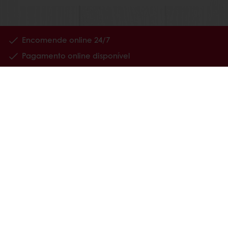
Encomende online 24/7
Pagamento online disponível
Promoções exclusivas
Tenha acesso à sua informação financeira
Produtos
Receitas
Serviços
Estudos ao Consumidor
Sobre a Puratos
Carreiras
Notícias