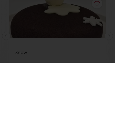
Snow
Saiba mais
Encomende online 24/7
Pagamento online disponível
Promoções exclusivas